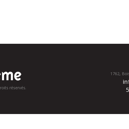
1762, Boi
in
roits réservés.
5