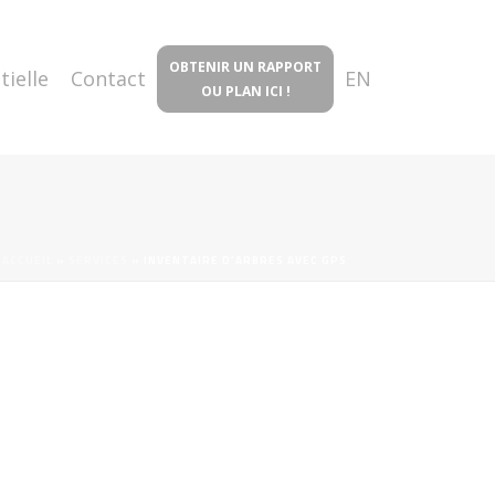
OBTENIR UN RAPPORT
tielle
Contact
EN
OU PLAN ICI !
ACCUEIL
»
SERVICES
»
INVENTAIRE D’ARBRES AVEC GPS