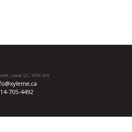
svert, Laval, QC, H7M 2K9
fo@xyleme.ca
14-705-4492