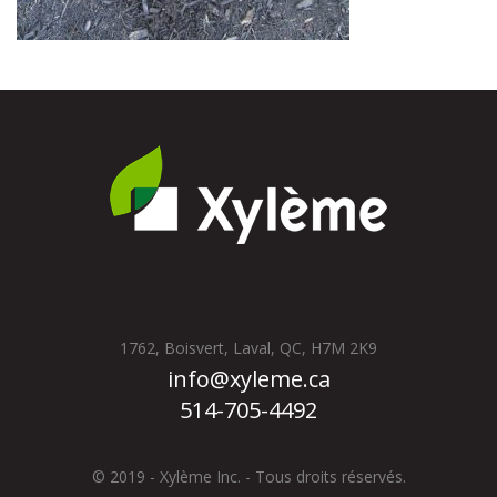
1762, Boisvert, Laval, QC, H7M 2K9
info@xyleme.ca
514-705-4492
© 2019 - Xylème Inc. - Tous droits réservés.