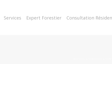
Services
Expert Forestier
Consultation Résiden
ACCUEIL
»
SERVICES
»
CON