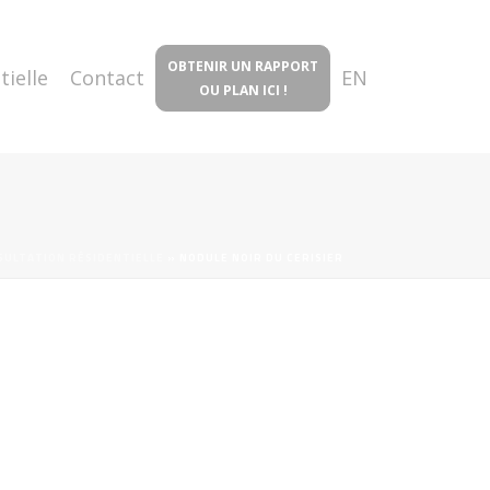
OBTENIR UN RAPPORT
tielle
Contact
EN
OU PLAN ICI !
SULTATION RÉSIDENTIELLE
»
NODULE NOIR DU CERISIER