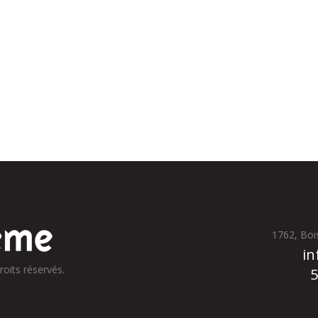
1762, Boi
in
roits réservés.
5