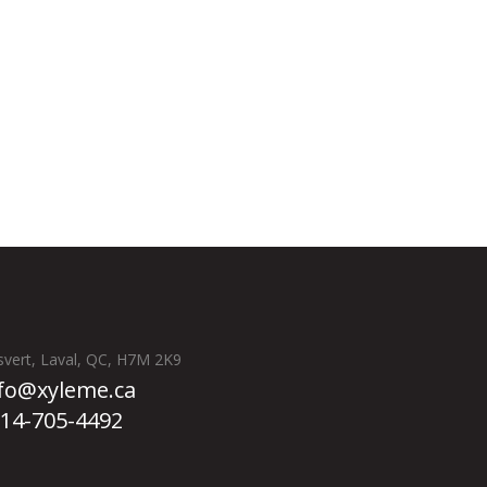
svert, Laval, QC, H7M 2K9
fo@xyleme.ca
14-705-4492