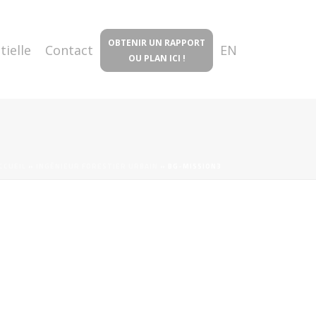
OBTENIR UN RAPPORT
tielle
Contact
EN
OU PLAN ICI !
CCUEIL
»
INGÉNIEUR FORESTIER URBAIN
»
BG-MISSION3