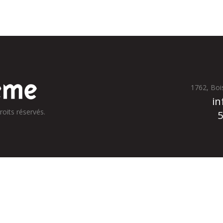
1762, Boi
in
roits réservés.
5