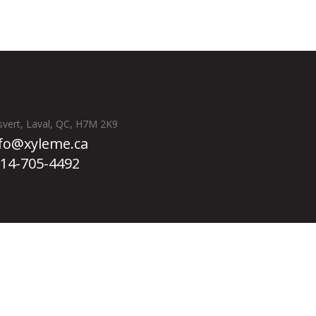
svert, Laval, QC, H7M 2K9
fo@xyleme.ca
14-705-4492